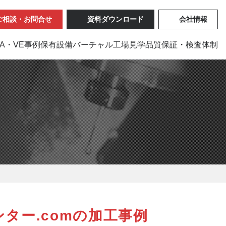
ご相談・お問合せ
資料ダウンロード
会社情報
VA・VE事例
保有設備
バーチャル工場見学
品質保証・検査体制
ター.comの加工事例