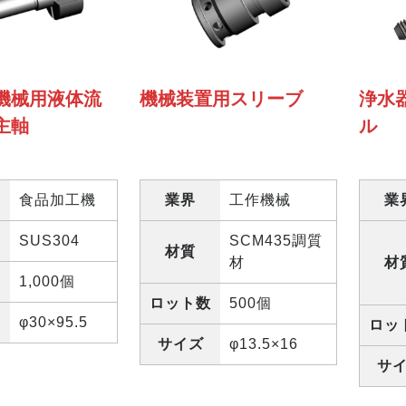
機械用液体流
機械装置用スリーブ
浄水
主軸
ル
食品加工機
業界
工作機械
業
SUS304
SCM435調質
材質
材
材
1,000個
ロット数
500個
φ30×95.5
ロッ
サイズ
φ13.5×16
サ