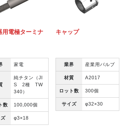
器用電極ターミナ
キャップ
界
家電
業界
産業用バルブ
純チタン（JI
材質
A2017
質
S 2種 TW
ロット数
300個
340）
サイズ
φ32×30
ト数
100,000個
イズ
φ3×18