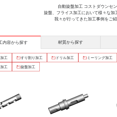
自動旋盤加工 コストダウンセンタ
旋盤、フライス加工において様々な加
我々が行ってきた加工事例をご
材質
から探す
工内容
から探す
穴加工
すり割り加工
ドリル加工
ミーリング加工
じ加工
旋盤加工