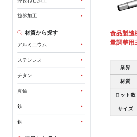
外径ねじ加工
旋盤加工
材質から探す
食品製造
量調整用
アルミ二ウム
ステンレス
業界
チタン
材質
真鍮
ロット数
鉄
サイズ
銅