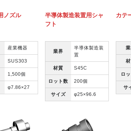
用ノズル
半導体製造装置用シャ
カテ
フト
産業機器
半導体製造装
業
業界
置
SUS303
材
材質
S45C
1,500個
ロッ
ロット数
200個
φ7.86×27
サ
サイズ
φ25×96.6