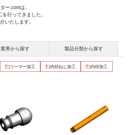
ー.comは、
工を行ってきました。
紹介いたします。
業界
から探す
製品分類
から探す
リーマー加工
内径ねじ加工
内径加工