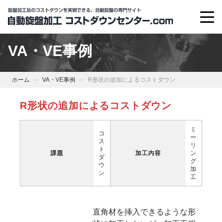
VA・VE事例
ホーム
VA・VE事例
R形状の追加によるコストダウン
R形状の追加によるコストダウン
ミ
コ
ー
ス
リ
ト
課題
加工内容
ン
ダ
グ
ウ
加
ン
工
直角材を挿入できるような形