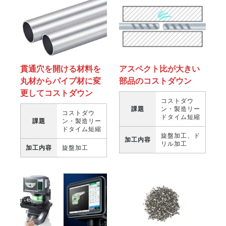
貫通穴を開ける材料を
アスペクト比が大きい
丸材からパイプ材に変
部品のコストダウン
更してコストダウン
コストダウ
課題
ン・製造リー
コストダウ
ドタイム短縮
課題
ン・製造リー
ドタイム短縮
旋盤加工、ド
加工内容
リル加工
加工内容
旋盤加工