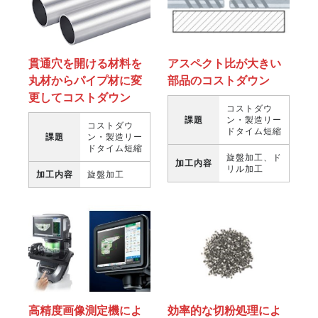
貫通穴を開ける材料を
アスペクト比が大きい
丸材からパイプ材に変
部品のコストダウン
更してコストダウン
コストダウ
課題
ン・製造リー
コストダウ
ドタイム短縮
課題
ン・製造リー
ドタイム短縮
旋盤加工、ド
加工内容
リル加工
加工内容
旋盤加工
高精度画像測定機によ
効率的な切粉処理によ