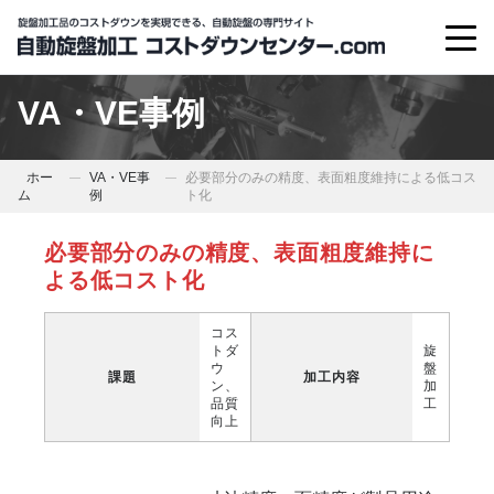
VA・VE事例
ホー
VA・VE事
必要部分のみの精度、表面粗度維持による低コス
ム
例
ト化
必要部分のみの精度、表面粗度維持に
よる低コスト化
コス
トダ
旋
ウ
盤
課題
加工内容
ン、
加
品質
工
向上