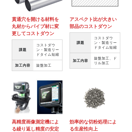
貫通穴を開ける材料を
アスペクト比が大きい
丸材からパイプ材に変
部品のコストダウン
更してコストダウン
コストダウ
課題
ン・製造リー
コストダウ
ドタイム短縮
課題
ン・製造リー
ドタイム短縮
旋盤加工、ド
加工内容
リル加工
加工内容
旋盤加工
高精度画像測定機によ
効率的な切粉処理によ
る繰り返し精度の安定
る生産性向上