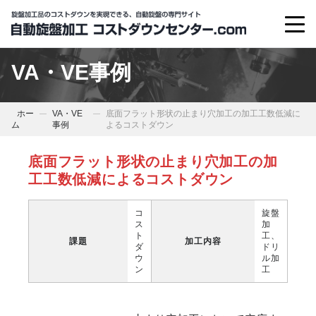
VA・VE事例
ホー
VA・VE
底面フラット形状の止まり穴加工の加工工数低減に
ム
事例
よるコストダウン
底面フラット形状の止まり穴加工の加
工工数低減によるコストダウン
コ
旋盤
ス
加
ト
工、
課題
加工内容
ダ
ドリ
ウ
ル加
ン
工