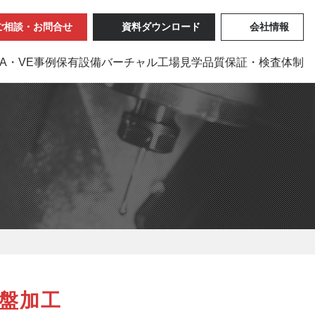
ご相談・お問合せ
資料ダウンロード
会社情報
VA・VE事例
保有設備
バーチャル工場見学
品質保証・検査体制
盤加工