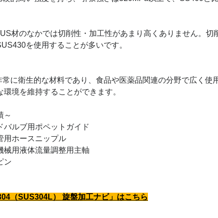
4はSUS材のなかでは切削性・加工性があまり高くありません。切
US430を使用することが多いです。
4は非常に衛生的な材料であり、食品や医薬品関連の分野で広く
な環境を維持することができます。
績～
ドバルブ用ポペットガイド
管用ホースニップル
機械用液体流量調整用主軸
ピン
304（SUS304L） 旋盤加工ナビ」はこちら