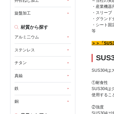
外径ねじ加工
～当社の実
・産業機器
・スリーブ
旋盤加工
・グランド
・シート固
材質から探す
等
アルミ二ウム
＞＞「SUS
ステンレス
SUS
チタン
SUS30
真鍮
①耐食性
鉄
SUS30
使用するこ
銅
②強度
SUS304