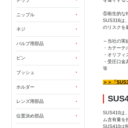
チップ
⑤衛生的な
ニップル
SUS31
のリスクを
ネジ
～当社の実
バルブ用部品
・カテーテ
・オリフィ
ピン
・受圧口金
等
ブッシュ
＞＞「SUS
ホルダー
SUS
レンズ用部品
SUS41
位置決め部品
ム含有量を
SUS41