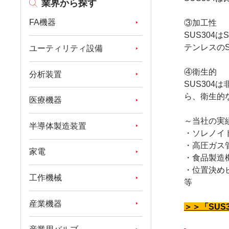
業界から探す
FA機器
③加工性
SUS30
テンレスのS
ユーティリティ設備
④衛生的
分析装置
SUS30
ら、衛生的
医療機器
～当社の実
半導体製造装置
・ソレノイ
・高圧ガス
家電
・食品製造
・位置決め
工作機械
等
産業機器
＞＞「SUS