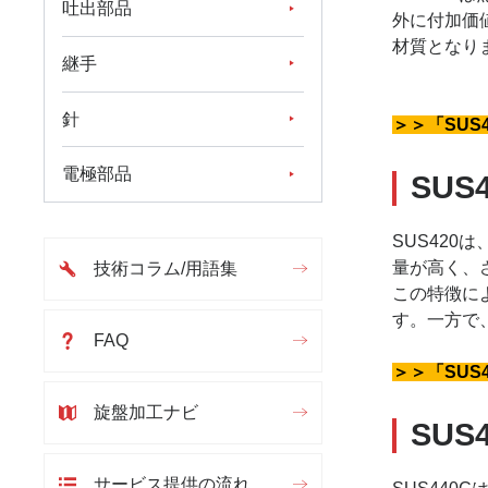
吐出部品
外に付加価
材質となり
継手
針
＞＞「SUS
電極部品
SUS
SUS42
量が高く、
技術コラム/用語集
この特徴に
す。一方で
FAQ
＞＞「SUS
旋盤加工ナビ
SUS
サービス提供の流れ