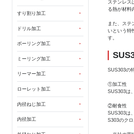
ステンレス
る熱が材料
すり割り加工
また、ステ
ドリル加工
いという特
す。
ボーリング加工
SUS
ミーリング加工
SUS303
リーマー加工
①加工性
ローレット加工
SUS303
内径ねじ加工
②耐食性
SUS30
内径加工
S303のク