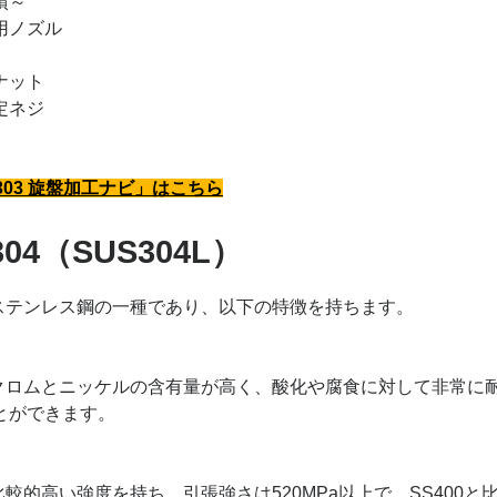
績～
用ノズル
ナット
定ネジ
303 旋盤加工ナビ」はこちら
304（SUS304L）
4はステンレス鋼の一種であり、以下の特徴を持ちます。
4はクロムとニッケルの含有量が高く、酸化や腐食に対して非常
とができます。
は比較的高い強度を持ち、引張強さは520MPa以上で、SS400