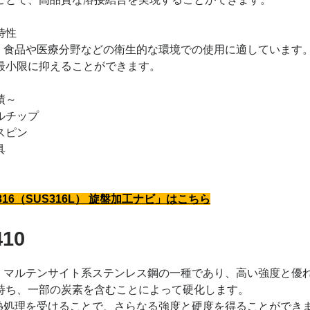
特性
6は、食品や医療分野などの衛生的な環境での使用に適していま
最小限に抑えることができます。
績～
ルチップ
スピン
具
316（SUS316L） 旋盤加工ナビ」はこちら
410
0は、マルテンサイト系ステンレス鋼の一種であり、高い強度と優れ
持ち、一部の炭素を含むことによって硬化します。
0は熱処理を受けることで、さらなる強度と硬度を得ることがで