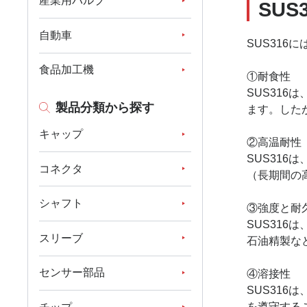
産業用バルブ
SUS
自動車
SUS316
食品加工機
①耐食性
SUS31
製品分類から探す
ます。した
キャップ
②高温耐性
SUS31
コネクタ
（長期間の
シャフト
③強度と耐
SUS31
スリーブ
石油精製な
センサー部品
④溶接性
SUS31
を遵守する