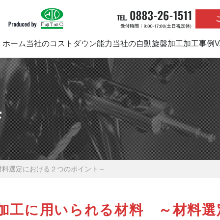
ホーム
当社のコストダウン能力
当社の自動旋盤加工
加工事例
集
材料選定における２つのポイント～
加工に用いられる材料 ～材料選