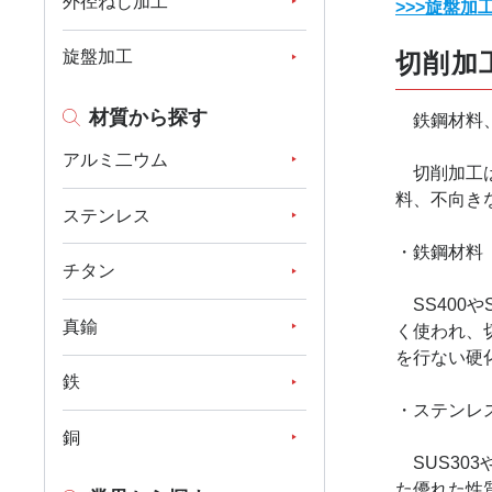
外径ねじ加工
>>>旋盤
旋盤加工
切削加
材質から探す
鉄鋼材料、
アルミ二ウム
切削加工は
料、不向き
ステンレス
・鉄鋼材料
チタン
SS400
真鍮
く使われ、
を行ない硬
鉄
・ステンレ
銅
SUS30
た優れた性