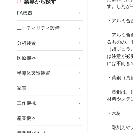
業界から探す
す。したが
FA機器
・アルミ合
ユーティリティ設備
アルミ合金
るものの、
分析装置
（超ジュラ
は注意が必
医療機器
には不向き
半導体製造装置
・黄銅（
家電
黄銅は、銅
材料やステ
工作機械
・木材
産業機器
彫刻刀やナ