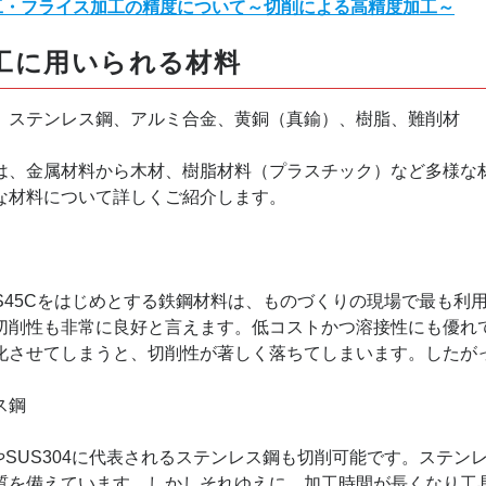
加工・フライス加工の精度について～切削による高精度加工～
工に用いられる材料
ステンレス鋼、アルミ合金、黄銅（真鍮）、樹脂、難削材
、金属材料から木材、樹脂材料（プラスチック）など多様な
な材料について詳しくご紹介します。
やS45Cをはじめとする鉄鋼材料は、ものづくりの現場で最も
切削性も非常に良好と言えます。低コストかつ溶接性にも優れ
化させてしまうと、切削性が著しく落ちてしまいます。したが
ス鋼
3やSUS304に代表されるステンレス鋼も切削可能です。ステ
質を備えています。しかしそれゆえに、加工時間が長くなり工