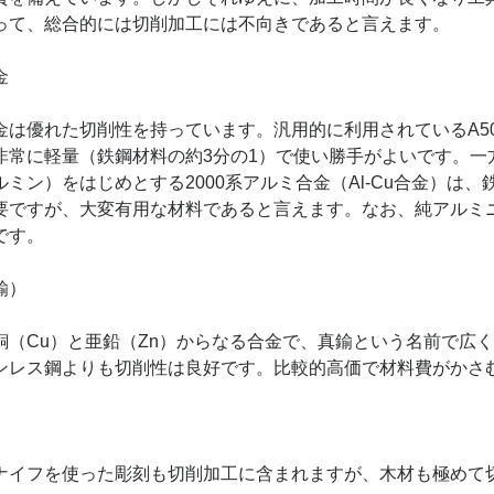
って、総合的には切削加工には不向きであると言えます。
金
は優れた切削性を持っています。汎用的に利用されているA505
非常に軽量（鉄鋼材料の約3分の1）で使い勝手がよいです。一方、
ルミン）をはじめとする2000系アルミ合金（Al-Cu合金）
要ですが、大変有用な材料であると言えます。なお、純アルミ
です。
真鍮）
（Cu）と亜鉛（Zn）からなる合金で、真鍮という名前で広
ンレス鋼よりも切削性は良好です。比較的高価で材料費がかさ
イフを使った彫刻も切削加工に含まれますが、木材も極めて