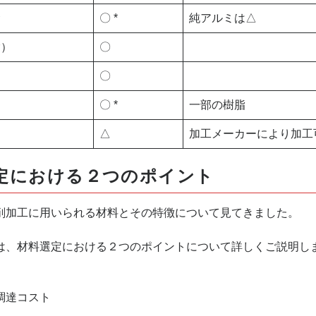
金
〇 *
純アルミは△
鍮）
〇
〇
〇 *
一部の樹脂
△
加工メーカーにより加工
定における２つのポイント
加工に用いられる材料とその特徴について見てきました。
、材料選定における２つのポイントについて詳しくご説明し
調達コスト