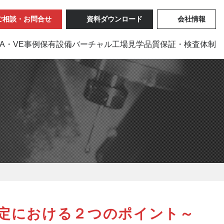
ご相談・お問合せ
資料ダウンロード
会社情報
VA・VE事例
保有設備
バーチャル工場見学
品質保証・検査体制
定における２つのポイント～