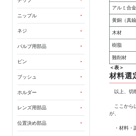
チップ
アルミ合
ニップル
黄銅（真
ネジ
木材
樹脂
バルブ用部品
難削材
ピン
＜表＞
材料選
ブッシュ
以上、切削
ホルダー
ここからは
レンズ用部品
が、
位置決め部品
・材料・