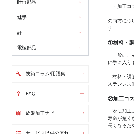
吐出部品
・加工コ
継手
の両方につ
す。
針
①材料・
電極部品
一般に、材
に手に入り
技術コラム/用語集
材料・調達
ステンレス
FAQ
②加工コ
次に加工コ
旋盤加工ナビ
寿命が短く
長くなるた
サービス提供の流れ