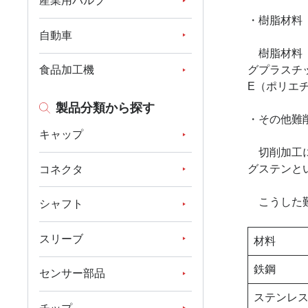
産業用バルブ
・樹脂材料
自動車
樹脂材料（
食品加工機
グプラスチ
E（ポリエ
製品分類から探す
・その他難
キャップ
切削加工に
グステンと
コネクタ
こうした難
シャフト
スリーブ
材料
鉄鋼
センサー部品
ステンレ