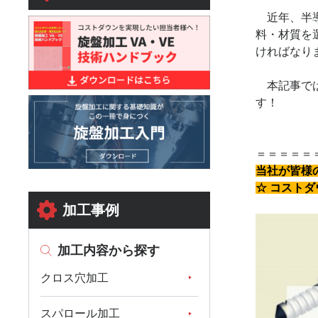
近年、半導
料・材質を
ければなり
本記事では
す！
＝＝＝＝＝
当社が皆様
☆ コスト
加工事例
加工内容から探す
クロス穴加工
スパロール加工