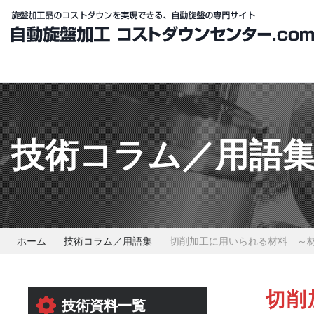
技術コラム／用語
ホーム
技術コラム／用語集
切削加工に用いられる材料 ～
切削
技術資料一覧