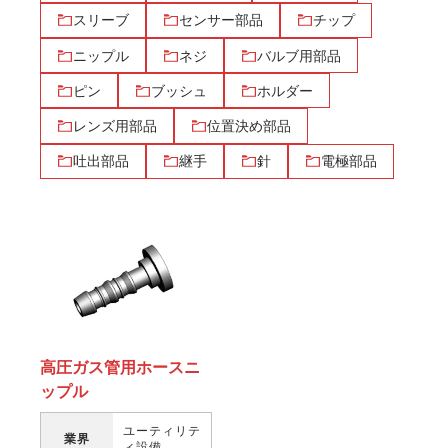
スリーブ
センサー部品
チップ
ニップル
ネジ
バルブ用部品
ピン
ブッシュ
ホルダー
レンズ用部品
位置決め部品
吐出部品
継手
針
電極部品
高圧ガス管用ホースニ
ップル
ユーティリテ
業界
ィ設備