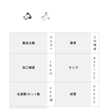
ホ
工
ル
作
製品分類
業界
ダ
機
ー
械
φ
1
3
8
2
加工精度
サイズ
μ
×
m
2
2
A
4
5
0
生産数/ロット数
材質
0
0
5
個
2