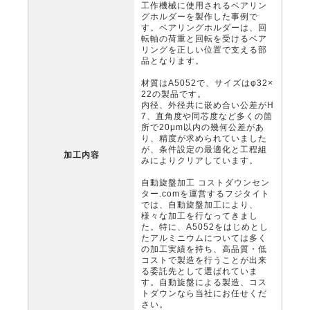
工作機械に使用されるベアリン
グホルダーを製作した事例で
す。ベアリングホルダーは、回
転軸の荷重と回転を受けるベア
リングを正しい位置で支える部
品となります。
材質はA5052で、サイズはφ32×
22の製品です。
内径、外径共に嵌め合い公差がH
7、直角度や同芯度など多くの箇
所で20μm以内の幾何公差があ
り、精度が求められていました
が、条件設定の最適化と工程組
加工内容
みによりクリアしています。
自動旋盤加工 コストダウンセン
ター.comを運営するフジタイト
では、自動旋盤加工により、
様々な加工を行なってきまし
た。特に、A5052をはじめとし
たアルミニウムについては多く
の加工実績を持ち、高品質・低
コストで製造を行うことが出来
る委託先として選ばれていま
す。自動旋盤による製造、コス
トダウンなら当社にお任せくだ
さい。