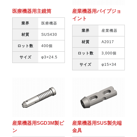
医療機器用主鏡筒
産業機器用パイプジョ
イント
業界
医療機器
業界
産業機器
材質
SUS430
材質
A2017
ロット数
400個
ロット数
3,000個
サイズ
φ3×24.5
サイズ
φ15×34
産業機器用SGD3M製ピ
産業機器用SUS製先端
ン
金具