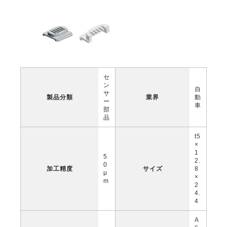
セ
ン
自
サ
製品分類
業界
動
ー
車
部
品
t5
×
1
5
2.
0
加工精度
サイズ
8
μ
×
m
2
4.
4
A