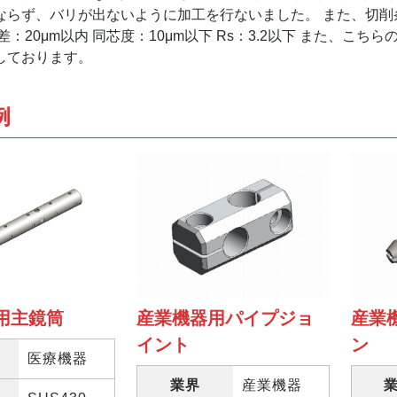
ならず、バリが出ないように加工を行ないました。 また、切
差：20μm以内 同芯度：10μm以下 Rs：3.2以下 また、
しております。
例
用主鏡筒
産業機器用パイプジョ
産業
イント
ン
医療機器
業界
産業機器