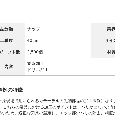
品分類
チップ
業
工精度
40μm
サイ
数/ロット数
2,500個
材
旋盤加工
工内容
ドリル加工
事例の特徴
医療現場で用いられるカテーテルの先端部品の加工事例になりま
 こちらの製品における加工のポイントは、バリが出ないように加
多いため、適正な刃具の選定し、エッジ部のバリの除去、精度