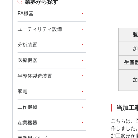
業界から探す
FA機器
ユーティリティ設備
製
分析装置
加
医療機器
生産
半導体製造装置
加
家電
工作機械
当加工
こちらは、
産業機器
作しました。
加工変形が