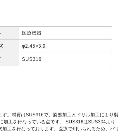
界
医療機器
ズ
φ2.45×3.9
質
SUS316
す。材質はSUS316で、旋盤加工とドリル加工により製
工を行なっている点です。 SUS316はSUS304より
穴加工を行なっております。医療で用いられるため、バリ