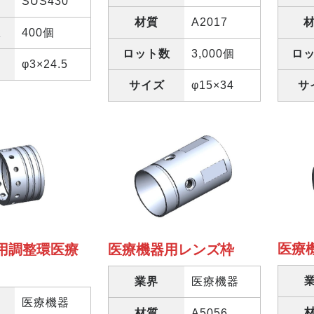
SUS430
材質
A2017
数
400個
ロット数
3,000個
ロ
φ3×24.5
サイズ
φ15×34
サ
医療
用調整環医療
医療機器用レンズ枠
業界
医療機器
医療機器
材質
A5056