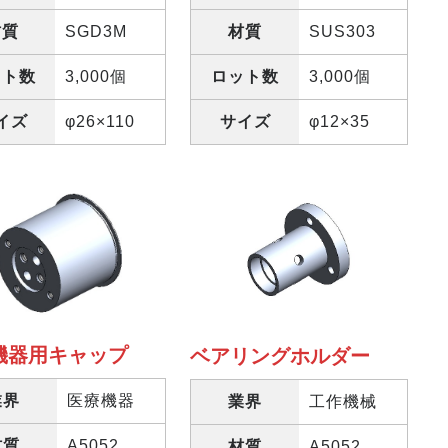
材質
SGD3M
材質
SUS303
ット数
3,000個
ロット数
3,000個
イズ
φ26×110
サイズ
φ12×35
機器用キャップ
ベアリングホルダー
業界
医療機器
業界
工作機械
材質
A5052
材質
A5052