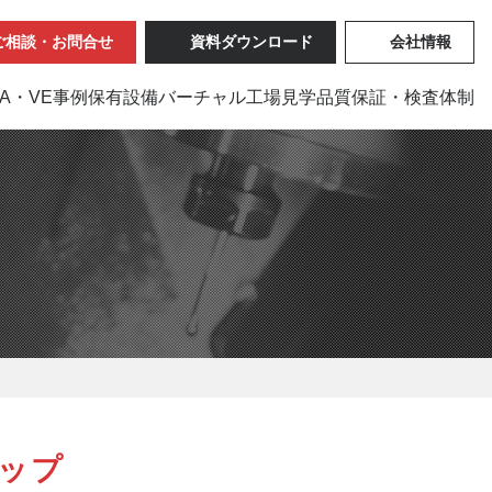
ご相談・お問合せ
資料ダウンロード
会社情報
VA・VE事例
保有設備
バーチャル工場見学
品質保証・検査体制
ップ