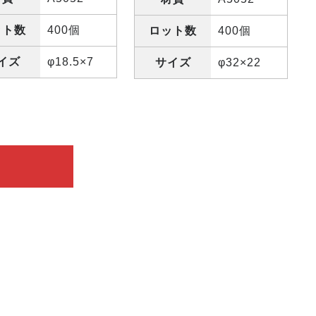
ット数
400個
ロット数
400個
イズ
φ18.5×7
サイズ
φ32×22