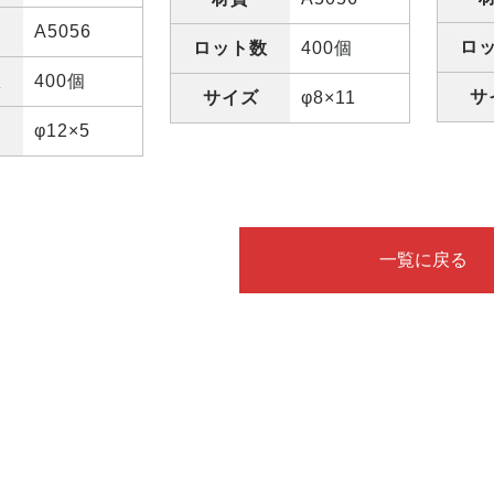
A5056
ロ
ロット数
400個
数
400個
サ
サイズ
φ8×11
φ12×5
一覧に戻る